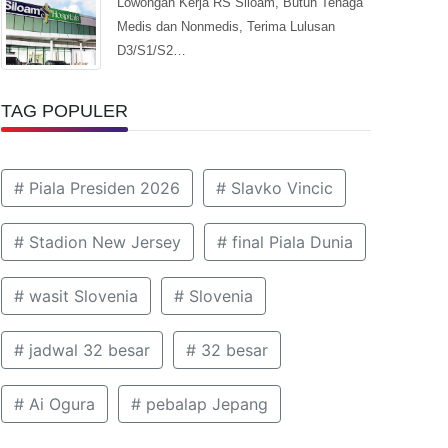
Lowongan Kerja RS Siloam, Butuh Tenaga
Medis dan Nonmedis, Terima Lulusan
D3/S1/S2…
TAG POPULER
# Piala Presiden 2026
# Slavko Vincic
# Stadion New Jersey
# final Piala Dunia
# wasit Slovenia
# Slovenia
# jadwal 32 besar
# 32 besar
# Ai Ogura
# pebalap Jepang