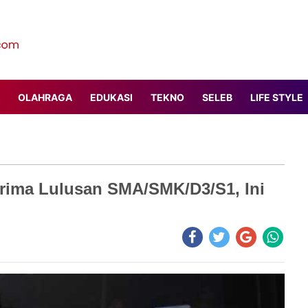
OLAHRAGA
EDUKASI
TEKNO
SELEB
LIFE STYLE
erima Lulusan SMA/SMK/D3/S1, Ini