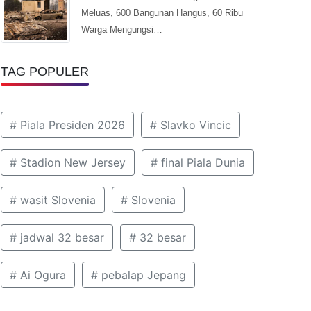
Meluas, 600 Bangunan Hangus, 60 Ribu
Warga Mengungsi…
TAG POPULER
# Piala Presiden 2026
# Slavko Vincic
# Stadion New Jersey
# final Piala Dunia
# wasit Slovenia
# Slovenia
# jadwal 32 besar
# 32 besar
# Ai Ogura
# pebalap Jepang